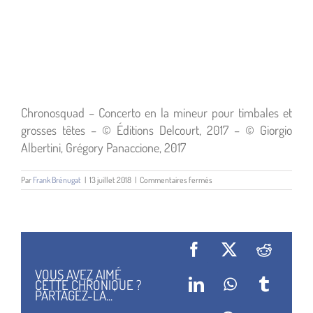
Chronosquad – Concerto en la mineur pour timbales et
grosses têtes – © Éditions Delcourt, 2017 – © Giorgio
Albertini, Grégory Panaccione, 2017
sur
Par
Frank Brénugat
|
13 juillet 2018
|
Commentaires fermés
Chronosquad
–
Concerto
en
la
mineur
Facebook
X
Reddit
pour
timbales
VOUS AVEZ AIMÉ
et
CETTE CHRONIQUE ?
LinkedIn
WhatsApp
Tumblr
grosses
PARTAGEZ-LA...
tê