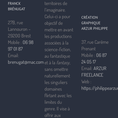
territoires de
FRANCK
BRÉNUGAT
l’imaginaire.
Celui-ci a pour
CRÉATION
27B, rue
objectif de
GRAPHIQUE
ARZUR PHILIPPE
Lannouron –
mettre en avant
29200 Brest
les productions
37, rue Carême
Mobile :
06 98
associées à la
Prenant
97 01 87
science-fiction,
Mobile :
06 87
Email:
au fantastique
24 05 17
brenugat@mac.com
et à la
fantasy
,
Email:
ARZUR
sans omettre
FREELANCE
naturellement
Web :
les singuliers
https://philippearzur
domaines
flirtant avec les
limites du
genre. Il vise à
offrir aux