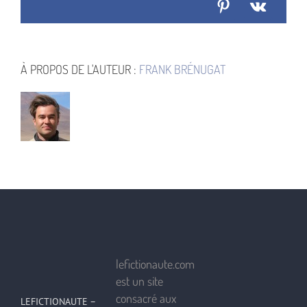
Pinterest
Vk
À PROPOS DE L'AUTEUR :
FRANK BRÉNUGAT
lefictionaute.com
est un site
consacré aux
LEFICTIONAUTE –