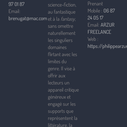
Prenant
97 01 87
science-fiction,
Mobile :
06 87
Email:
au fantastique
24 05 17
brenugat@mac.com
et à la
fantasy
,
Email:
ARZUR
sans omettre
FREELANCE
naturellement
Web :
les singuliers
https://philippearzur
domaines
flirtant avec les
limites du
genre. Il vise à
offrir aux
lecteurs un
appareil critique
généreux et
engagé sur les
supports que
représentent la
littérature, la