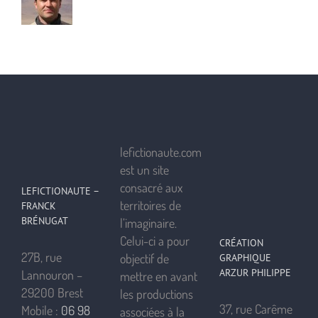
lefictionaute.com
est un site
consacré aux
LEFICTIONAUTE –
territoires de
FRANCK
BRÉNUGAT
l’imaginaire.
Celui-ci a pour
CRÉATION
27B, rue
objectif de
GRAPHIQUE
ARZUR PHILIPPE
Lannouron –
mettre en avant
29200 Brest
les productions
37, rue Carême
Mobile :
06 98
associées à la