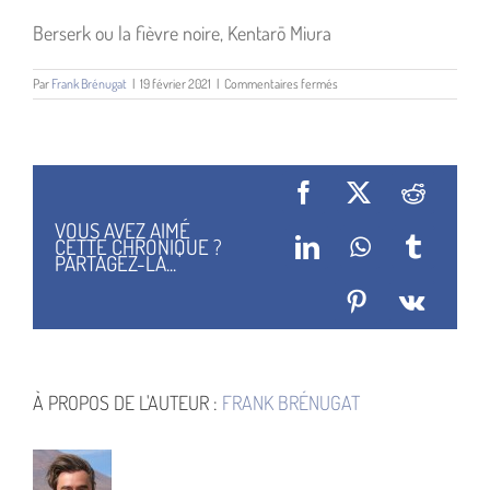
Berserk ou la fièvre noire, Kentarō Miura
sur
Par
Frank Brénugat
|
19 février 2021
|
Commentaires fermés
Berserk
Facebook
X
Reddit
VOUS AVEZ AIMÉ
CETTE CHRONIQUE ?
LinkedIn
WhatsApp
Tumblr
PARTAGEZ-LA...
Pinterest
Vk
À PROPOS DE L'AUTEUR :
FRANK BRÉNUGAT