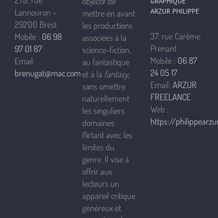
27B, rue
objectif de
GRAPHIQUE
ARZUR PHILIPPE
Lannouron –
mettre en avant
29200 Brest
les productions
37, rue Carême
Mobile :
06 98
associées à la
Prenant
97 01 87
science-fiction,
Mobile :
06 87
Email:
au fantastique
24 05 17
brenugat@mac.com
et à la
fantasy
,
Email:
ARZUR
sans omettre
FREELANCE
naturellement
Web :
les singuliers
https://philippearzur
domaines
flirtant avec les
limites du
genre. Il vise à
offrir aux
lecteurs un
appareil critique
généreux et