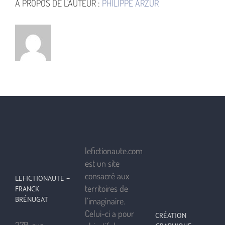
À PROPOS DE L'AUTEUR :
PHILIPPE ARZUR
lefictionaute.com
est un site
consacré aux
LEFICTIONAUTE –
territoires de
FRANCK
BRÉNUGAT
l’imaginaire.
Celui-ci a pour
CRÉATION