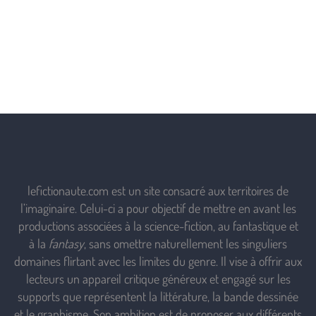
lefictionaute.com est un site consacré aux territoires de
l’imaginaire. Celui-ci a pour objectif de mettre en avant les
productions associées à la science-fiction, au fantastique et
à la
fantasy
, sans omettre naturellement les singuliers
domaines flirtant avec les limites du genre. Il vise à offrir aux
lecteurs un appareil critique généreux et engagé sur les
supports que représentent la littérature, la bande dessinée
et le graphisme. Son ambition est de proposer aux différents