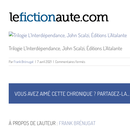
Passer
au
contenu
Trilogie L’Interdépendance, John Scalzi, Éditions L’Atalante
sur
Par
Frank Brénugat
|
7 avril 2021
|
Commentaires fermés
Illustration
couvertures
VOUS AVEZ AIMÉ CETTE CHRONIQUE ? PARTAGEZ-LA...
À PROPOS DE L'AUTEUR :
FRANK BRÉNUGAT