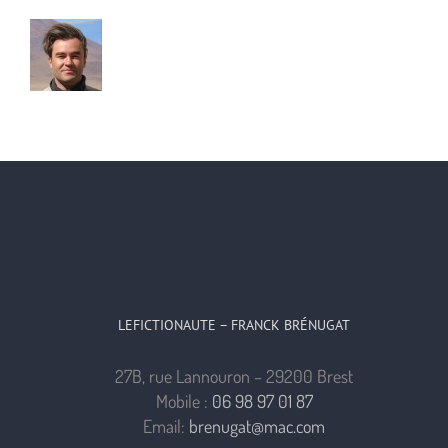
LEFICTIONAUTE – FRANCK BRÉNUGAT
27B, rue Lannouron – 29200 Brest
Mobile :
06 98 97 01 87
Email:
brenugat@mac.com