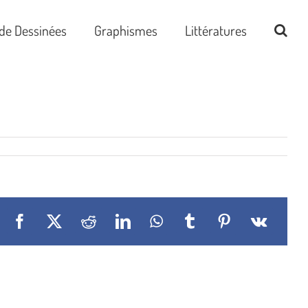
de Dessinées
Graphismes
Littératures
Facebook
X
Reddit
LinkedIn
WhatsApp
Tumblr
Pinterest
Vk