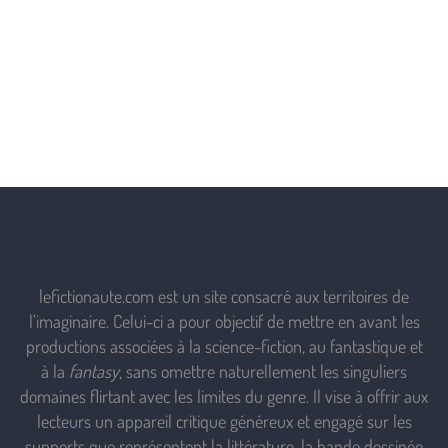
lefictionaute.com est un site consacré aux territoires de
l’imaginaire. Celui-ci a pour objectif de mettre en avant les
productions associées à la science-fiction, au fantastique et
à la
fantasy
, sans omettre naturellement les singuliers
domaines flirtant avec les limites du genre. Il vise à offrir aux
lecteurs un appareil critique généreux et engagé sur les
supports que représentent la littérature, la bande dessinée