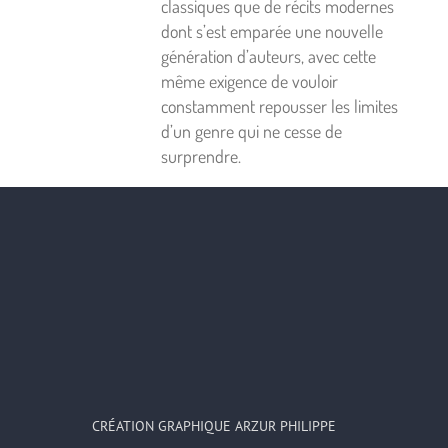
classiques que de récits modernes
dont s’est emparée une nouvelle
génération d’auteurs, avec cette
même exigence de vouloir
constamment repousser les limites
d’un genre qui ne cesse de
surprendre.
CRÉATION GRAPHIQUE ARZUR PHILIPPE