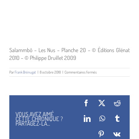
Salammbô – Les Nus – Planche 20 – © Éditions Glénat
2010 – © Philippe Druillet 2009
sur
Par
Frank Brénugat
|
8 octobre 2018
|
Commentaires fermés
Salammbo
Les
Nus
Druillet
01
Facebook
X
Reddit
VOUS AVEZ AIMÉ
CETTE CHRONIQUE ?
LinkedIn
WhatsApp
Tumblr
PARTAGEZ-LA...
Pinterest
Vk