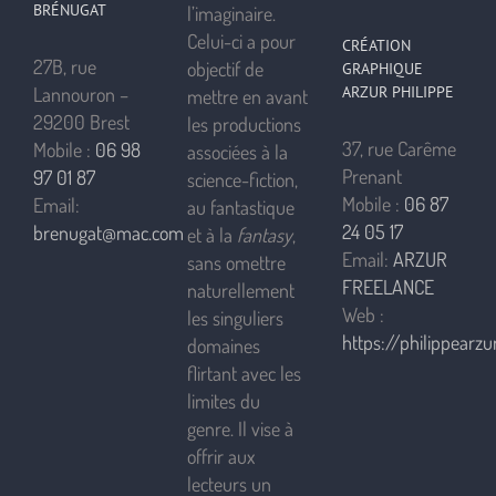
BRÉNUGAT
l’imaginaire.
Celui-ci a pour
CRÉATION
27B, rue
objectif de
GRAPHIQUE
ARZUR PHILIPPE
Lannouron –
mettre en avant
29200 Brest
les productions
37, rue Carême
Mobile :
06 98
associées à la
Prenant
97 01 87
science-fiction,
Mobile :
06 87
Email:
au fantastique
24 05 17
brenugat@mac.com
et à la
fantasy
,
Email:
ARZUR
sans omettre
FREELANCE
naturellement
Web :
les singuliers
https://philippearzur
domaines
flirtant avec les
limites du
genre. Il vise à
offrir aux
lecteurs un