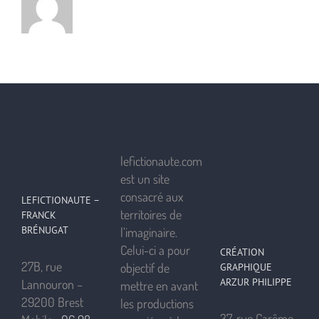
lefictionaute.com
est un site
consacré aux
LEFICTIONAUTE –
territoires de
FRANCK
BRÉNUGAT
l’imaginaire.
Celui-ci a pour
CRÉATION
27B, rue
objectif de
GRAPHIQUE
ARZUR PHILIPPE
Lannouron –
mettre en avant
29200 Brest
les productions
37, rue Carême