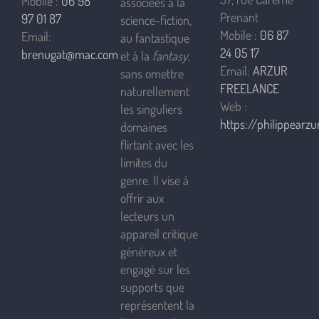
Mobile :
06 98
associées à la
Prenant
97 01 87
science-fiction,
Mobile :
06 87
Email:
au fantastique
24 05 17
brenugat@mac.com
et à la
fantasy
,
Email:
ARZUR
sans omettre
FREELANCE
naturellement
Web :
les singuliers
https://philippearzur
domaines
flirtant avec les
limites du
genre. Il vise à
offrir aux
lecteurs un
appareil critique
généreux et
engagé sur les
supports que
représentent la