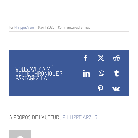
sur
Par
Philippe Arzur
|
8 avril 2025
|
Commentaires fermés
Nicolas
Malfin
Facebook
X
Reddit
VOUS AVEZ AIMÉ
CETTE CHRONIQUE ?
LinkedIn
WhatsApp
Tumblr
PARTAGEZ-LA...
Pinterest
Vk
À PROPOS DE L'AUTEUR :
PHILIPPE ARZUR