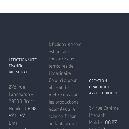
lefictionaute.com
est un site
consacré aux
LEFICTIONAUTE –
territoires de
FRANCK
BRÉNUGAT
l’imaginaire.
Celui-ci a pour
CRÉATION
27B, rue
objectif de
GRAPHIQUE
ARZUR PHILIPPE
Lannouron –
mettre en avant
29200 Brest
les productions
37, rue Carême
Mobile :
06 98
associées à la
Prenant
97 01 87
science-fiction,
Mobile :
06 87
Email:
au fantastique