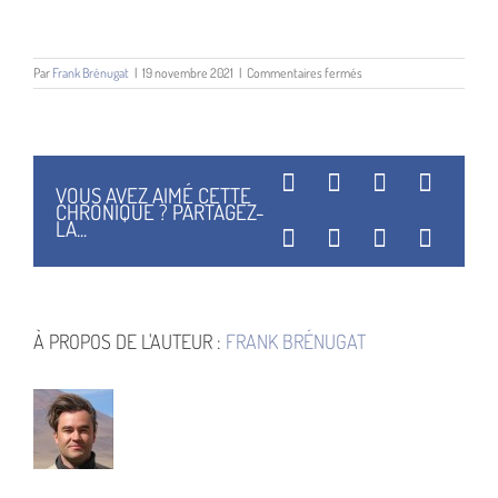
sur
Par
Frank Brénugat
|
19 novembre 2021
|
Commentaires fermés
Demain
les
animaux
du
futur
Facebook
X
Reddit
Linked
VOUS AVEZ AIMÉ CETTE
CHRONIQUE ? PARTAGEZ-
LA...
WhatsApp
Tumblr
Pinterest
Vk
À PROPOS DE L'AUTEUR :
FRANK BRÉNUGAT