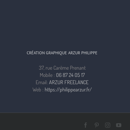
CRÉATION GRAPHIQUE ARZUR PHILIPPE
37, rue Carême Prenant
Mobile :
06 87 24 05 17
Email:
ARZUR FREELANCE
Web :
https://philippearzur.fr/
Facebook
Pinterest
Instagra
You