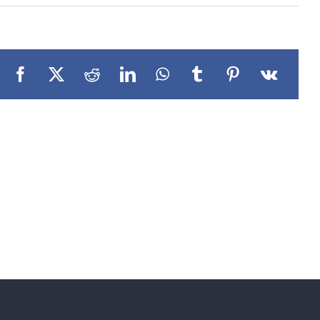
Facebook
X
Reddit
LinkedIn
WhatsApp
Tumblr
Pinterest
Vk