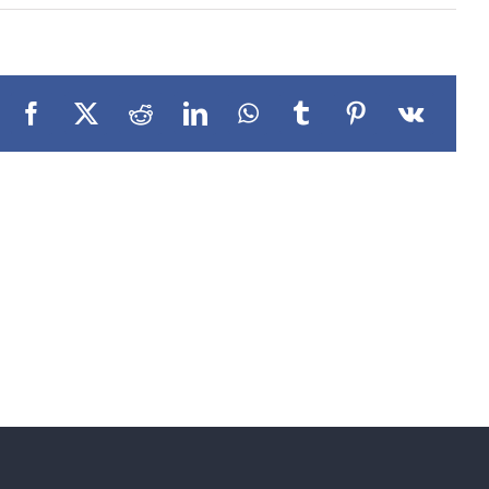
Facebook
X
Reddit
LinkedIn
WhatsApp
Tumblr
Pinterest
Vk