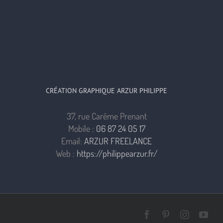
CRÉATION GRAPHIQUE ARZUR PHILIPPE
37, rue Carême Prenant
Mobile :
06 87 24 05 17
Email:
ARZUR FREELANCE
Web :
https://philippearzur.fr/
Facebook
Pinterest
Instagra
You