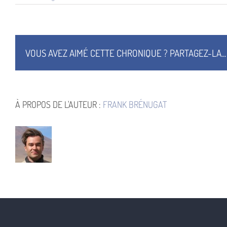
La
Merveilleuse
Histoire
des
Editins
ROA
VOUS AVEZ AIMÉ CETTE CHRONIQUE ? PARTAGEZ-LA...
À PROPOS DE L'AUTEUR :
FRANK BRÉNUGAT