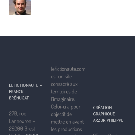
lefictionaute.com
est un site
consacré aux
LEFICTIONAUTE –
territoires de
FRANCK
BRÉNUGAT
l’imaginaire.
Celui-ci a pour
CRÉATION
27B, rue
objectif de
GRAPHIQUE
ARZUR PHILIPPE
Lannouron –
mettre en avant
29200 Brest
les productions