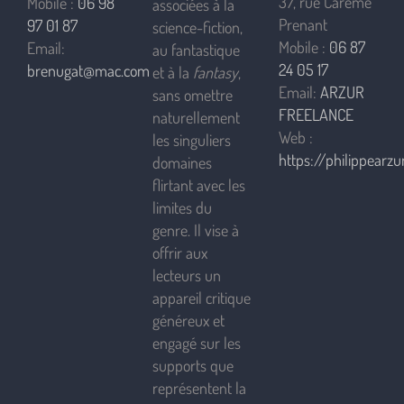
37, rue Carême
Mobile :
06 98
associées à la
Prenant
97 01 87
science-fiction,
Mobile :
06 87
Email:
au fantastique
24 05 17
brenugat@mac.com
et à la
fantasy
,
Email:
ARZUR
sans omettre
FREELANCE
naturellement
Web :
les singuliers
https://philippearzur
domaines
flirtant avec les
limites du
genre. Il vise à
offrir aux
lecteurs un
appareil critique
généreux et
engagé sur les
supports que
représentent la