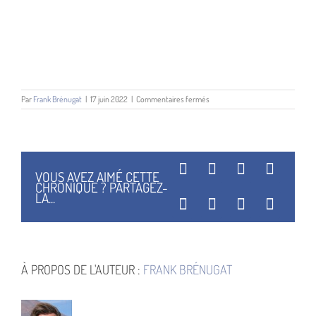
sur
Par
Frank Brénugat
|
17 juin 2022
|
Commentaires fermés
Des
yeux
dans
le
ciel
Facebook
X
Reddit
Linked
VOUS AVEZ AIMÉ CETTE
CHRONIQUE ? PARTAGEZ-
LA...
WhatsApp
Tumblr
Pinterest
Vk
À PROPOS DE L'AUTEUR :
FRANK BRÉNUGAT