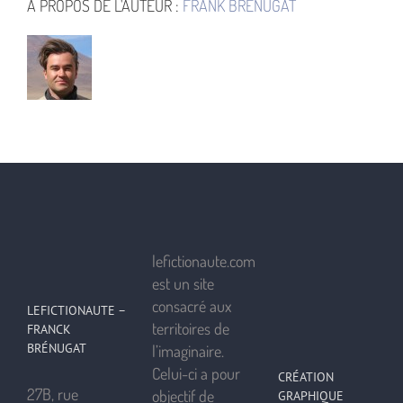
À PROPOS DE L'AUTEUR :
FRANK BRÉNUGAT
lefictionaute.com
est un site
consacré aux
LEFICTIONAUTE –
territoires de
FRANCK
BRÉNUGAT
l’imaginaire.
Celui-ci a pour
CRÉATION
27B, rue
objectif de
GRAPHIQUE