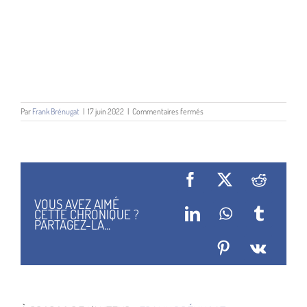
sur
Par
Frank Brénugat
|
17 juin 2022
|
Commentaires fermés
Alliances
Facebook
X
Reddit
VOUS AVEZ AIMÉ
CETTE CHRONIQUE ?
LinkedIn
WhatsApp
Tumblr
PARTAGEZ-LA...
Pinterest
Vk