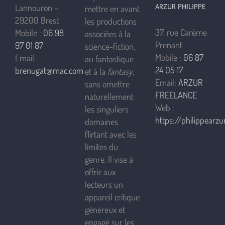
ARZUR PHILIPPE
Lannouron –
mettre en avant
29200 Brest
les productions
37, rue Carême
Mobile :
06 98
associées à la
Prenant
97 01 87
science-fiction,
Mobile :
06 87
Email:
au fantastique
24 05 17
brenugat@mac.com
et à la
fantasy
,
Email:
ARZUR
sans omettre
FREELANCE
naturellement
Web :
les singuliers
https://philippearzur
domaines
flirtant avec les
limites du
genre. Il vise à
offrir aux
lecteurs un
appareil critique
généreux et
engagé sur les