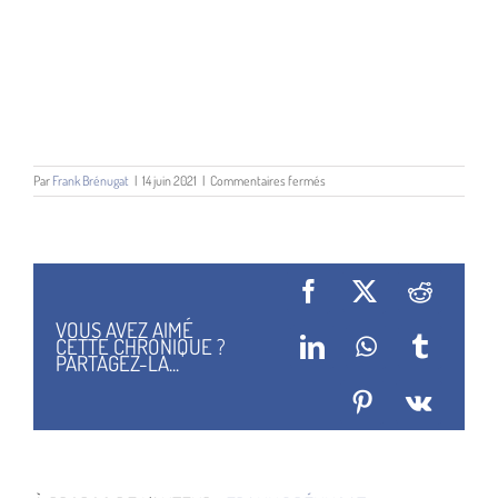
sur
Par
Frank Brénugat
|
14 juin 2021
|
Commentaires fermés
New
York
City
Facebook
X
Reddit
VOUS AVEZ AIMÉ
CETTE CHRONIQUE ?
LinkedIn
WhatsApp
Tumblr
PARTAGEZ-LA...
Pinterest
Vk