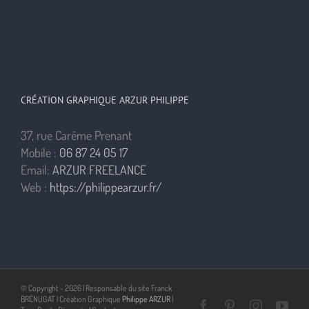
CRÉATION GRAPHIQUE ARZUR PHILIPPE
37, rue Carême Prenant
Mobile :
06 87 24 05 17
Email:
ARZUR FREELANCE
Web :
https://philippearzur.fr/
© Copyright -
2026 | Responsable du site Franck
BRÉNUGAT | Création Graphique
Philippe ARZUR
|
Facebook
Pinterest
Instagra
You