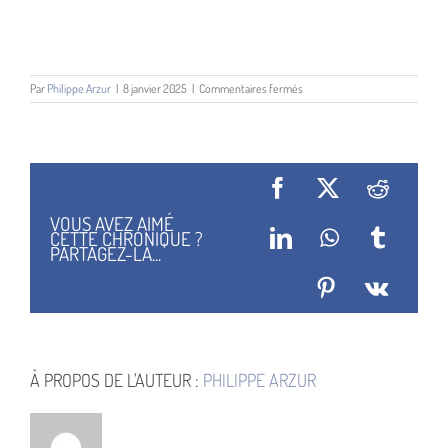
sur
Par
Philippe Arzur
|
8 janvier 2025
|
Commentaires fermés
Andreas
Eschbach
Facebook
X
Reddit
VOUS AVEZ AIMÉ
CETTE CHRONIQUE ?
LinkedIn
WhatsApp
Tumblr
PARTAGEZ-LA...
Pinterest
Vk
À PROPOS DE L'AUTEUR :
PHILIPPE ARZUR