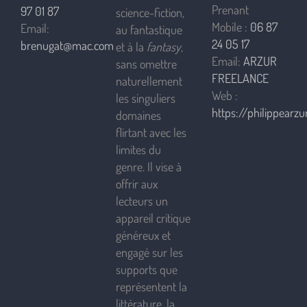
Prenant
97 01 87
science-fiction,
Mobile :
06 87
Email:
au fantastique
24 05 17
brenugat@mac.com
et à la
fantasy
,
Email:
ARZUR
sans omettre
FREELANCE
naturellement
Web :
les singuliers
https://philippearzur
domaines
flirtant avec les
limites du
genre. Il vise à
offrir aux
lecteurs un
appareil critique
généreux et
engagé sur les
supports que
représentent la
littérature, la