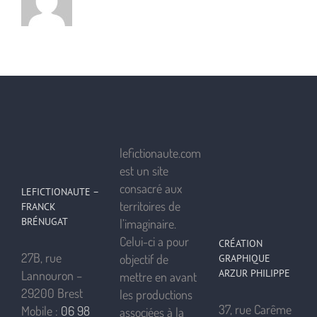
lefictionaute.com
est un site
consacré aux
LEFICTIONAUTE –
territoires de
FRANCK
BRÉNUGAT
l’imaginaire.
Celui-ci a pour
CRÉATION
27B, rue
objectif de
GRAPHIQUE
ARZUR PHILIPPE
Lannouron –
mettre en avant
29200 Brest
les productions
37, rue Carême
Mobile :
06 98
associées à la