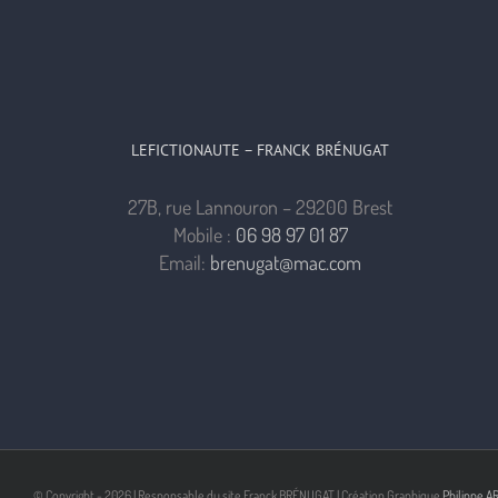
LEFICTIONAUTE – FRANCK BRÉNUGAT
27B, rue Lannouron – 29200 Brest
Mobile :
06 98 97 01 87
Email:
brenugat@mac.com
© Copyright -
2026 | Responsable du site Franck BRÉNUGAT | Création Graphique
Philippe A