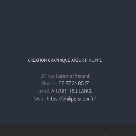
CRÉATION GRAPHIQUE ARZUR PHILIPPE
37, rue Carême Prenant
Mobile :
06 87 24 05 17
Email:
ARZUR FREELANCE
Web :
https://philippearzur.fr/
Facebook
Pinterest
Instagr
You