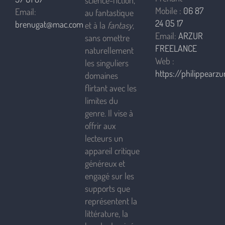
Mobile :
06 87
Email:
au fantastique
24 05 17
brenugat@mac.com
et à la
fantasy
,
Email:
ARZUR
sans omettre
FREELANCE
naturellement
Web :
les singuliers
https://philippearzur
domaines
flirtant avec les
limites du
genre. Il vise à
offrir aux
lecteurs un
appareil critique
généreux et
engagé sur les
supports que
représentent la
littérature, la