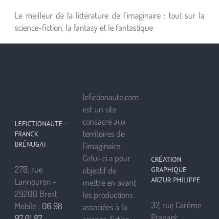
Le meilleur de la littérature de l’imaginaire : tout sur la
science-fiction, la fantasy et le fantastique
lefictionaute.com
est un site
consacré aux
LEFICTIONAUTE –
territoires de
FRANCK
BRÉNUGAT
l’imaginaire.
Celui-ci a pour
CRÉATION
27B, rue
objectif de
GRAPHIQUE
ARZUR PHILIPPE
Lannouron –
mettre en avant
29200 Brest
les productions
37, rue Carême
Mobile :
06 98
associées à la
Prenant
97 01 87
science-fiction,