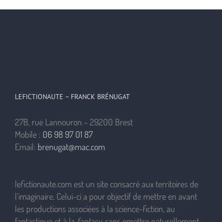
LEFICTIONAUTE – FRANCK BRÉNUGAT
27B, rue Lannouron – 29200 Brest
Mobile :
06 98 97 01 87
Email:
brenugat@mac.com
lefictionaute.com est un site consacré aux territoires de
l’imaginaire. Celui-ci a pour objectif de mettre en avant
les productions associées à la science-fiction, au
fantastique et à la
fantasy
, sans omettre naturellement