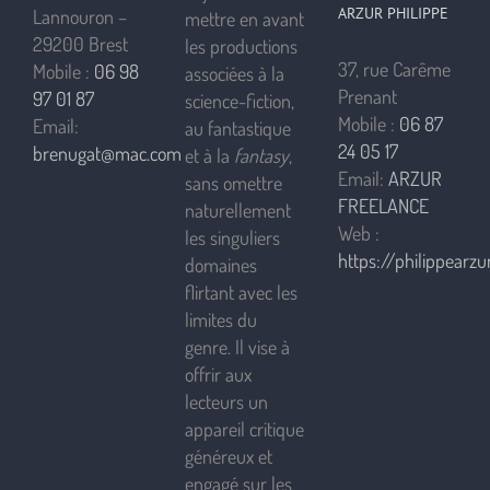
ARZUR PHILIPPE
Lannouron –
mettre en avant
29200 Brest
les productions
37, rue Carême
Mobile :
06 98
associées à la
Prenant
97 01 87
science-fiction,
Mobile :
06 87
Email:
au fantastique
24 05 17
brenugat@mac.com
et à la
fantasy
,
Email:
ARZUR
sans omettre
FREELANCE
naturellement
Web :
les singuliers
https://philippearzur
domaines
flirtant avec les
limites du
genre. Il vise à
offrir aux
lecteurs un
appareil critique
généreux et
engagé sur les