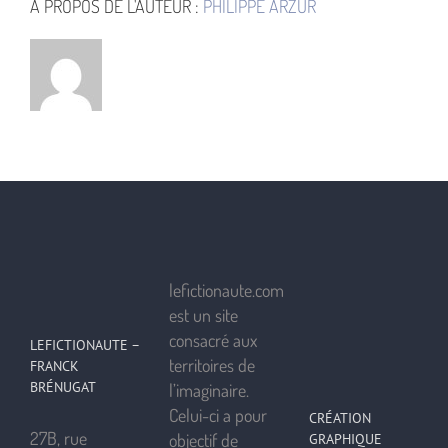
À PROPOS DE L'AUTEUR :
PHILIPPE ARZUR
lefictionaute.com
est un site
consacré aux
LEFICTIONAUTE –
territoires de
FRANCK
BRÉNUGAT
l’imaginaire.
Celui-ci a pour
CRÉATION
27B, rue
objectif de
GRAPHIQUE