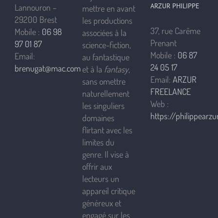
ARZUR PHILIPPE
Lannouron –
mettre en avant
29200 Brest
les productions
37, rue Carême
Mobile :
06 98
associées à la
Prenant
97 01 87
science-fiction,
Mobile :
06 87
Email:
au fantastique
24 05 17
brenugat@mac.com
et à la
fantasy
,
Email:
ARZUR
sans omettre
FREELANCE
naturellement
Web :
les singuliers
https://philippearzur
domaines
flirtant avec les
limites du
genre. Il vise à
offrir aux
lecteurs un
appareil critique
généreux et
engagé sur les