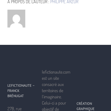
À PROPOS DE L'AUTEUR :
PHILIPPE ARZUR
lefictionaute.com
est un site
consacré aux
LEFICTIONAUTE –
territoires de
FRANCK
BRÉNUGAT
l’imaginaire.
Celui-ci a pour
CRÉATION
27B, rue
objectif de
GRAPHIQUE