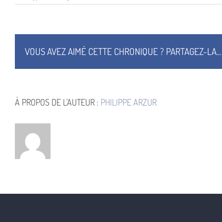
Métro
pour
l’enfer
VOUS AVEZ AIMÉ CETTE CHRONIQUE ? PARTAGEZ-LA...
À PROPOS DE L'AUTEUR :
PHILIPPE ARZUR