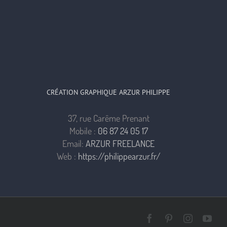
CRÉATION GRAPHIQUE ARZUR PHILIPPE
37, rue Carême Prenant
Mobile :
06 87 24 05 17
Email:
ARZUR FREELANCE
Web :
https://philippearzur.fr/
Facebook
Pinterest
Instagra
You