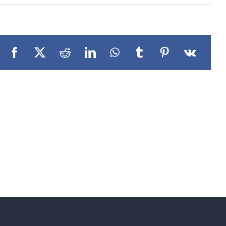
Facebook
X
Reddit
LinkedIn
WhatsApp
Tumblr
Pinterest
Vk