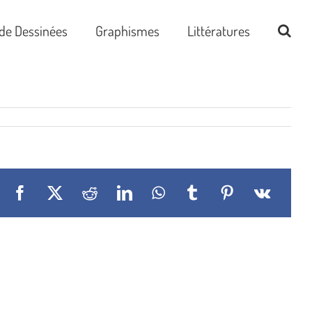
de Dessinées
Graphismes
Littératures
Facebook
X
Reddit
LinkedIn
WhatsApp
Tumblr
Pinterest
Vk