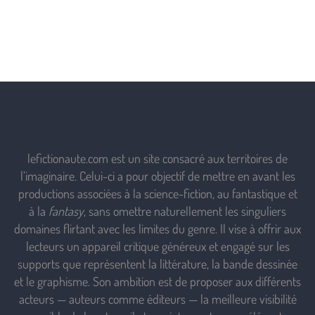
lefictionaute.com est un site consacré aux territoires de
l’imaginaire. Celui-ci a pour objectif de mettre en avant les
productions associées à la science-fiction, au fantastique et
à la
fantasy
, sans omettre naturellement les singuliers
domaines flirtant avec les limites du genre. Il vise à offrir aux
lecteurs un appareil critique généreux et engagé sur les
supports que représentent la littérature, la bande dessinée
et le graphisme. Son ambition est de proposer aux différents
acteurs — auteurs comme éditeurs — la meilleure visibilité