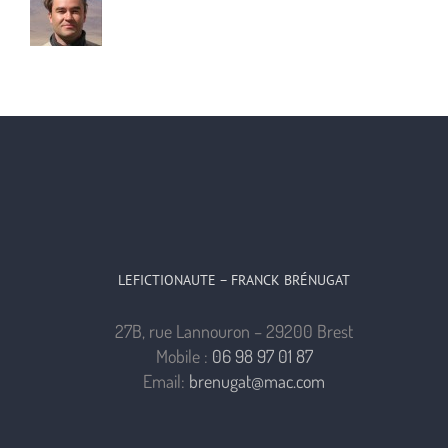
LEFICTIONAUTE – FRANCK BRÉNUGAT
27B, rue Lannouron – 29200 Brest
Mobile :
06 98 97 01 87
Email:
brenugat@mac.com