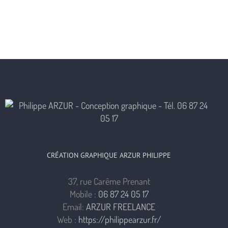
CRÉATION GRAPHIQUE ARZUR PHILIPPE
37, rue Carême Prenant
Mobile :
06 87 24 05 17
Email:
ARZUR FREELANCE
Web :
https://philippearzur.fr/