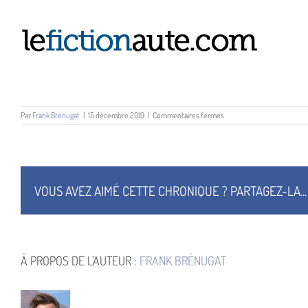
Passer
au
contenu
sur
Par
Frank Brénugat
|
15 décembre 2019
|
Commentaires fermés
Le
Vagabond
des
Etoiles
VOUS AVEZ AIMÉ CETTE CHRONIQUE ? PARTAGEZ-LA...
À PROPOS DE L'AUTEUR :
FRANK BRÉNUGAT