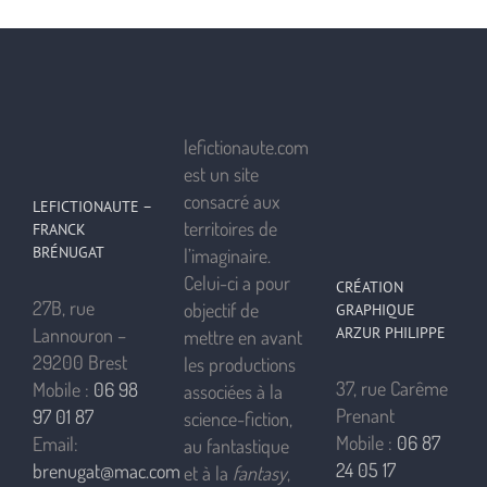
lefictionaute.com
est un site
consacré aux
LEFICTIONAUTE –
territoires de
FRANCK
BRÉNUGAT
l’imaginaire.
Celui-ci a pour
CRÉATION
27B, rue
objectif de
GRAPHIQUE
ARZUR PHILIPPE
Lannouron –
mettre en avant
29200 Brest
les productions
37, rue Carême
Mobile :
06 98
associées à la
Prenant
97 01 87
science-fiction,
Mobile :
06 87
Email:
au fantastique
24 05 17
brenugat@mac.com
et à la
fantasy
,