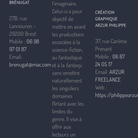
BRÉNUGAT
l’imaginaire.
Celui-ci a pour
CRÉATION
27B, rue
objectif de
GRAPHIQUE
ARZUR PHILIPPE
Lannouron –
mettre en avant
29200 Brest
les productions
37, rue Carême
Mobile :
06 98
associées à la
Prenant
97 01 87
science-fiction,
Mobile :
06 87
Email:
au fantastique
24 05 17
brenugat@mac.com
et à la
fantasy
,
Email:
ARZUR
sans omettre
FREELANCE
naturellement
Web :
les singuliers
https://philippearzur
domaines
flirtant avec les
limites du
genre. Il vise à
offrir aux
lecteurs un