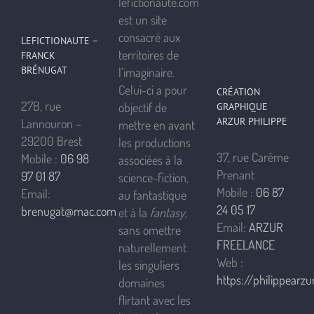
lefictionaute.com
est un site
consacré aux
LEFICTIONAUTE –
territoires de
FRANCK
BRÉNUGAT
l’imaginaire.
Celui-ci a pour
CRÉATION
27B, rue
objectif de
GRAPHIQUE
ARZUR PHILIPPE
Lannouron –
mettre en avant
29200 Brest
les productions
37, rue Carême
Mobile :
06 98
associées à la
Prenant
97 01 87
science-fiction,
Mobile :
06 87
Email:
au fantastique
24 05 17
brenugat@mac.com
et à la
fantasy
,
Email:
ARZUR
sans omettre
FREELANCE
naturellement
Web :
les singuliers
https://philippearzur
domaines
flirtant avec les