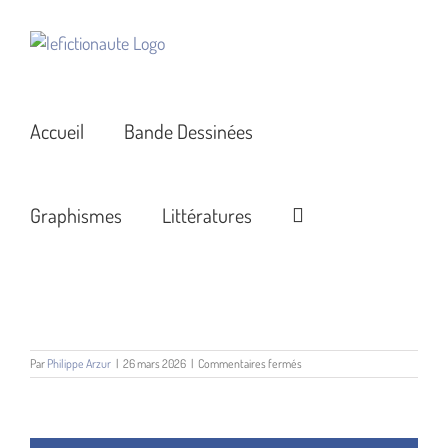
Passer
au
contenu
Accueil
Bande Dessinées
Graphismes
Littératures
sur
Par
Philippe Arzur
|
26 mars 2026
|
Commentaires fermés
Le
Chateau
des
animaux
illustration