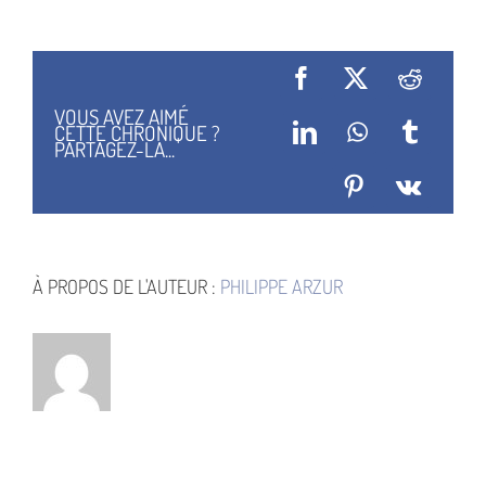
Le
Château
des
animaux
–
Facebook
X
Reddit
Le
Sang
VOUS AVEZ AIMÉ
du
CETTE CHRONIQUE ?
LinkedIn
WhatsApp
Tumblr
roi
PARTAGEZ-LA...
Pinterest
Vk
À PROPOS DE L'AUTEUR :
PHILIPPE ARZUR