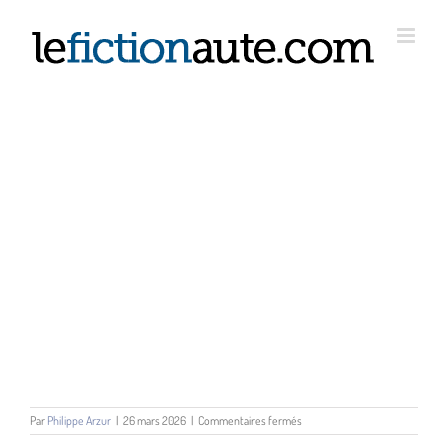
Passer
au
contenu
sur
Par
Philippe Arzur
|
26 mars 2026
|
Commentaires fermés
Cycle