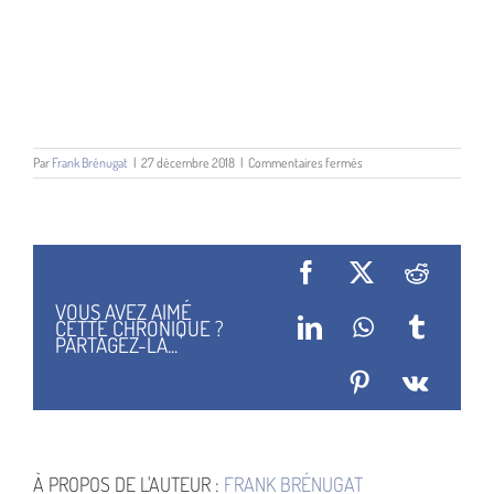
sur
Par
Frank Brénugat
|
27 décembre 2018
|
Commentaires fermés
Victor
LaValle
Facebook
X
Reddit
VOUS AVEZ AIMÉ
CETTE CHRONIQUE ?
LinkedIn
WhatsApp
Tumblr
PARTAGEZ-LA...
Pinterest
Vk
À PROPOS DE L'AUTEUR :
FRANK BRÉNUGAT