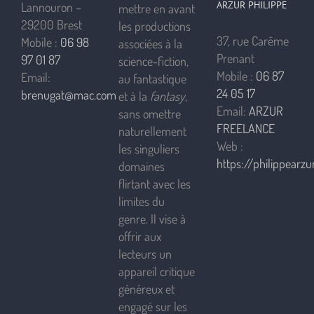
ARZUR PHILIPPE
Lannouron –
mettre en avant
29200 Brest
les productions
37, rue Carême
Mobile :
06 98
associées à la
Prenant
97 01 87
science-fiction,
Mobile :
06 87
Email:
au fantastique
24 05 17
brenugat@mac.com
et à la
fantasy
,
Email:
ARZUR
sans omettre
FREELANCE
naturellement
Web :
les singuliers
https://philippearzur
domaines
flirtant avec les
limites du
genre. Il vise à
offrir aux
lecteurs un
appareil critique
généreux et
engagé sur les