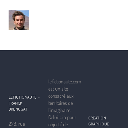
lefictionaute.com
est un site
consacré aux
LEFICTIONAUTE –
territoires de
FRANCK
BRÉNUGAT
l’imaginaire.
Celui-ci a pour
CRÉATION
27B, rue
objectif de
GRAPHIQUE