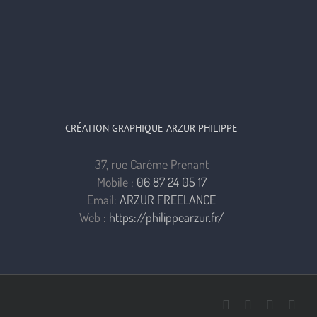
CRÉATION GRAPHIQUE ARZUR PHILIPPE
37, rue Carême Prenant
Mobile :
06 87 24 05 17
Email:
ARZUR FREELANCE
Web :
https://philippearzur.fr/
Facebook
Pinterest
Instagr
You