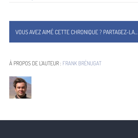
La
Ballade
De
Black
Tom
Illustration
VOUS AVEZ AIMÉ CETTE CHRONIQUE ? PARTAGEZ-LA...
Couverture
À PROPOS DE L'AUTEUR :
FRANK BRÉNUGAT