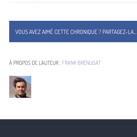
Cinq
Semaines
en
ballon;
Le
Mont
VOUS AVEZ AIMÉ CETTE CHRONIQUE ? PARTAGEZ-LA...
Rubeho
À PROPOS DE L'AUTEUR :
FRANK BRÉNUGAT