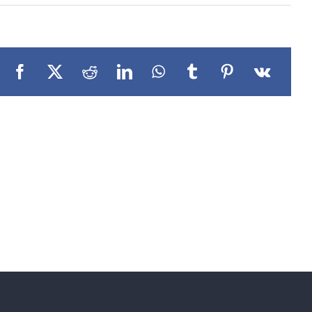
Facebook
X
Reddit
LinkedIn
WhatsApp
Tumblr
Pinterest
Vk