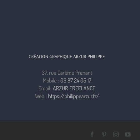
CRÉATION GRAPHIQUE ARZUR PHILIPPE
37, rue Carême Prenant
Mobile :
06 87 24 05 17
Email:
ARZUR FREELANCE
Web :
https://philippearzur.fr/
Facebook
Pinterest
Instagra
You