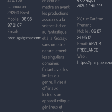
27B, rue
objectif de
GRAPHIQUE
ARZUR PHILIPPE
Lannouron –
mettre en avant
29200 Brest
les productions
37, rue Carême
Mobile :
06 98
associées à la
Prenant
97 01 87
science-fiction,
Mobile :
06 87
Email:
au fantastique
24 05 17
brenugat@mac.com
et à la
fantasy
,
Email:
ARZUR
sans omettre
FREELANCE
naturellement
Web :
les singuliers
https://philippearzur
domaines
flirtant avec les
limites du
genre. Il vise à
offrir aux
lecteurs un
appareil critique
généreux et