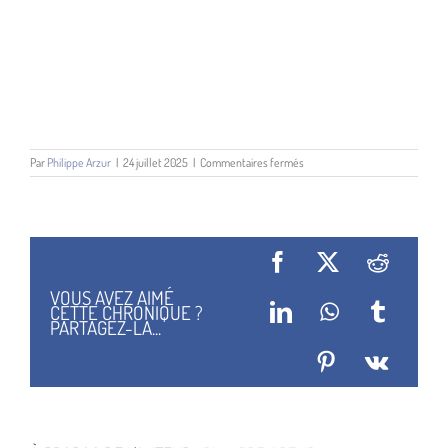
sur
Par
Philippe Arzur
|
24 juillet 2025
|
Commentaires fermés
Jeremiah
26
Facebook
X
Reddit
VOUS AVEZ AIMÉ
CETTE CHRONIQUE ?
LinkedIn
WhatsApp
Tumblr
PARTAGEZ-LA...
Pinterest
Vk