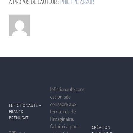
À PROPOS DE L'AUTEUR :
PHILIPPE ARZUR
lefictionaute.com
est un site
consacré aux
LEFICTIONAUTE –
territoires de
FRANCK
BRÉNUGAT
l’imaginaire.
Celui-ci a pour
CRÉATION