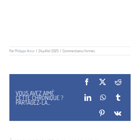
sur
Par
Philippe Arzur
|
24 juillet 2025
|
Commentaires fermés
Jeremiah
13
Facebook
X
Reddit
VOUS AVEZ AIMÉ
CETTE CHRONIQUE ?
LinkedIn
WhatsApp
Tumblr
PARTAGEZ-LA...
Pinterest
Vk