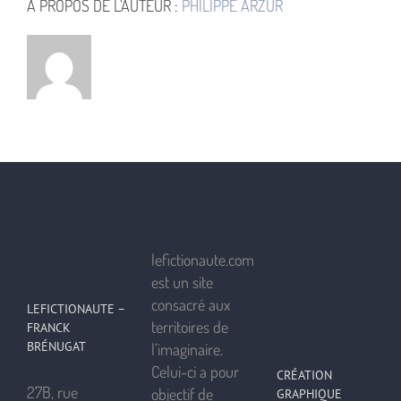
À PROPOS DE L'AUTEUR :
PHILIPPE ARZUR
lefictionaute.com
est un site
consacré aux
LEFICTIONAUTE –
territoires de
FRANCK
BRÉNUGAT
l’imaginaire.
Celui-ci a pour
CRÉATION
27B, rue
objectif de
GRAPHIQUE