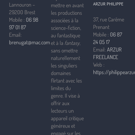
ARZUR PHILIPPE
Lannouron –
mettre en avant
29200 Brest
les productions
37, rue Carême
Mobile :
06 98
associées à la
Prenant
97 01 87
science-fiction,
Mobile :
06 87
Email:
au fantastique
24 05 17
brenugat@mac.com
et à la
fantasy
,
Email:
ARZUR
sans omettre
FREELANCE
naturellement
Web :
les singuliers
https://philippearzur
domaines
flirtant avec les
limites du
genre. Il vise à
offrir aux
lecteurs un
appareil critique
généreux et
engagé sur les