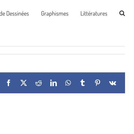
de Dessinées
Graphismes
Littératures
Facebook
X
Reddit
LinkedIn
WhatsApp
Tumblr
Pinterest
Vk