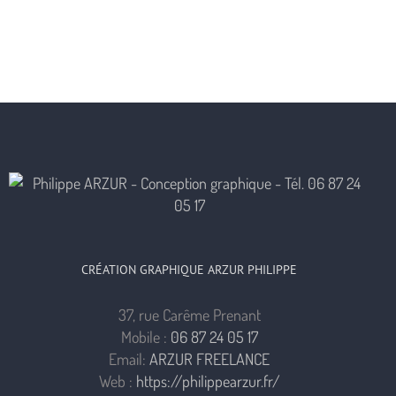
CRÉATION GRAPHIQUE ARZUR PHILIPPE
37, rue Carême Prenant
Mobile :
06 87 24 05 17
Email:
ARZUR FREELANCE
Web :
https://philippearzur.fr/