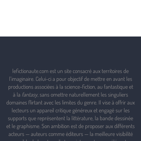
lefictionaute.com est un site consacré aux territoires de
l’imaginaire. Celui-ci a pour objectif de mettre en avant les
productions associées à la science-fiction, au fantastique et
à la
fantasy
, sans omettre naturellement les singuliers
domaines flirtant avec les limites du genre. Il vise à offrir aux
lecteurs un appareil critique généreux et engagé sur les
supports que représentent la littérature, la bande dessinée
et le graphisme. Son ambition est de proposer aux différents
acteurs — auteurs comme éditeurs — la meilleure visibilité