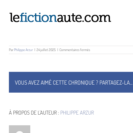
Passer
au
contenu
sur
Par
Philippe Arzur
|
24 juillet 2025
|
Commentaires fermés
Jeremiah
05
VOUS AVEZ AIMÉ CETTE CHRONIQUE ? PARTAGEZ-LA...
À PROPOS DE L'AUTEUR :
PHILIPPE ARZUR