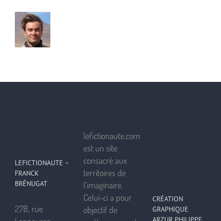
lefictionaute.com
est un site
consacré aux
LEFICTIONAUTE –
territoires de
FRANCK
BRÉNUGAT
l’imaginaire.
Celui-ci a pour
CRÉATION
27B, rue
objectif de
GRAPHIQUE
ARZUR PHILIPPE