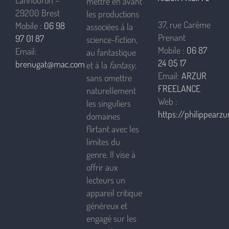
Lannouron –
mettre en avant
29200 Brest
les productions
37, rue Carême
Mobile :
06 98
associées à la
Prenant
97 01 87
science-fiction,
Mobile :
06 87
Email:
au fantastique
24 05 17
brenugat@mac.com
et à la
fantasy
,
Email:
ARZUR
sans omettre
FREELANCE
naturellement
Web :
les singuliers
https://philippearzur
domaines
flirtant avec les
limites du
genre. Il vise à
offrir aux
lecteurs un
appareil critique
généreux et
engagé sur les