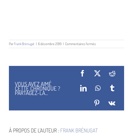
sur
Par
Frank Brénugat
|
6 décembre 2019
|
Commentaires fermés
Ken
Liu
Facebook
X
Reddit
VOUS AVEZ AIMÉ
CETTE CHRONIQUE ?
LinkedIn
WhatsApp
Tumblr
PARTAGEZ-LA...
Pinterest
Vk
À PROPOS DE L'AUTEUR :
FRANK BRÉNUGAT