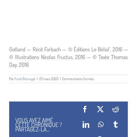
Gotland — Récit Forbach — © Éditions Le Bélial’, 2016 —
© Illustrations Nicolas Fructus, 2016 — © Texte Thomas
Day, 2016
sur
Par
Frank Brénugat
|
22 mars 2020
|
Commentaires fermés
Gotland
—
Récit
Forbach
—
©
Facebook
X
Reddit
Éditions
Le
VOUS AVEZ AIMÉ
Bélial’,
CETTE CHRONIQUE ?
LinkedIn
WhatsApp
Tumblr
2016
PARTAGEZ-LA...
—