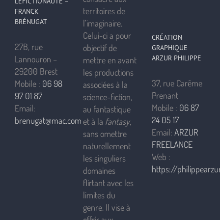
LEFICTIONAUTE –
territoires de
FRANCK
BRÉNUGAT
l’imaginaire.
Celui-ci a pour
CRÉATION
27B, rue
objectif de
GRAPHIQUE
ARZUR PHILIPPE
Lannouron –
mettre en avant
29200 Brest
les productions
37, rue Carême
Mobile :
06 98
associées à la
Prenant
97 01 87
science-fiction,
Mobile :
06 87
Email:
au fantastique
24 05 17
brenugat@mac.com
et à la
fantasy
,
Email:
ARZUR
sans omettre
FREELANCE
naturellement
Web :
les singuliers
https://philippearzur
domaines
flirtant avec les
limites du
genre. Il vise à
offrir aux