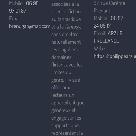
37, rue Carême
Mobile :
06 98
associées à la
Prenant
97 01 87
science-fiction,
Mobile :
06 87
Email:
au fantastique
24 05 17
brenugat@mac.com
et à la
fantasy
,
Email:
ARZUR
sans omettre
FREELANCE
naturellement
Web :
les singuliers
https://philippearzur
domaines
flirtant avec les
limites du
genre. Il vise à
offrir aux
lecteurs un
appareil critique
généreux et
engagé sur les
supports que
représentent la