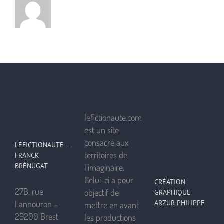
lefictionaute.com
est un site
consacré aux
LEFICTIONAUTE –
territoires de
FRANCK
BRÉNUGAT
l’imaginaire.
Celui-ci a pour
CRÉATION
27B, rue
objectif de
GRAPHIQUE
ARZUR PHILIPPE
Lannouron –
mettre en avant
29200 Brest
les productions