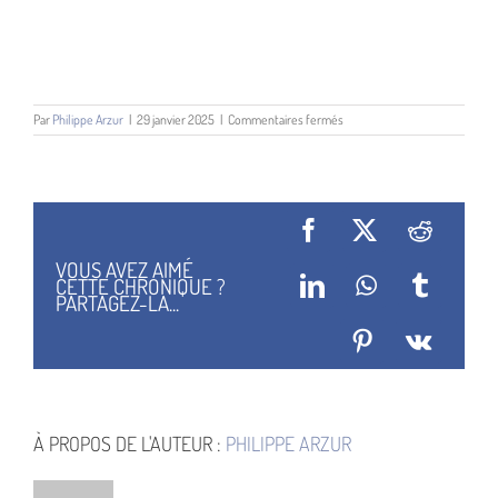
sur
Par
Philippe Arzur
|
29 janvier 2025
|
Commentaires fermés
Baranger
Facebook
X
Reddit
VOUS AVEZ AIMÉ
CETTE CHRONIQUE ?
LinkedIn
WhatsApp
Tumblr
PARTAGEZ-LA...
Pinterest
Vk
À PROPOS DE L'AUTEUR :
PHILIPPE ARZUR