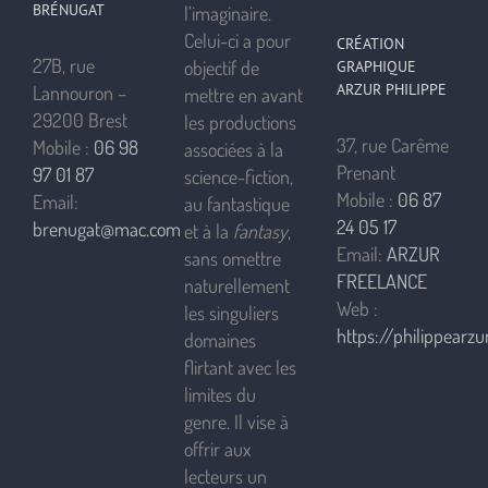
BRÉNUGAT
l’imaginaire.
Celui-ci a pour
CRÉATION
27B, rue
objectif de
GRAPHIQUE
ARZUR PHILIPPE
Lannouron –
mettre en avant
29200 Brest
les productions
37, rue Carême
Mobile :
06 98
associées à la
Prenant
97 01 87
science-fiction,
Mobile :
06 87
Email:
au fantastique
24 05 17
brenugat@mac.com
et à la
fantasy
,
Email:
ARZUR
sans omettre
FREELANCE
naturellement
Web :
les singuliers
https://philippearzur
domaines
flirtant avec les
limites du
genre. Il vise à
offrir aux
lecteurs un