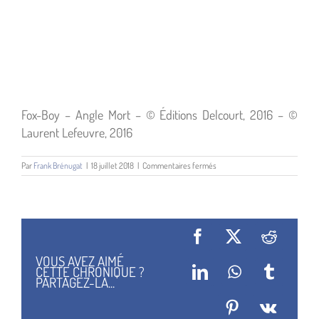
Fox-Boy – Angle Mort – © Éditions Delcourt, 2016 – ©
Laurent Lefeuvre, 2016
sur
Par
Frank Brénugat
|
18 juillet 2018
|
Commentaires fermés
Fox
Boy
T2
09
Facebook
X
Reddit
VOUS AVEZ AIMÉ
CETTE CHRONIQUE ?
LinkedIn
WhatsApp
Tumblr
PARTAGEZ-LA...
Pinterest
Vk