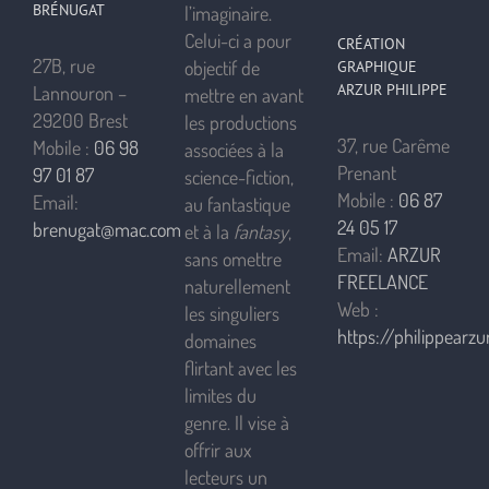
BRÉNUGAT
l’imaginaire.
Celui-ci a pour
CRÉATION
27B, rue
objectif de
GRAPHIQUE
ARZUR PHILIPPE
Lannouron –
mettre en avant
29200 Brest
les productions
37, rue Carême
Mobile :
06 98
associées à la
Prenant
97 01 87
science-fiction,
Mobile :
06 87
Email:
au fantastique
24 05 17
brenugat@mac.com
et à la
fantasy
,
Email:
ARZUR
sans omettre
FREELANCE
naturellement
Web :
les singuliers
https://philippearzur
domaines
flirtant avec les
limites du
genre. Il vise à
offrir aux
lecteurs un