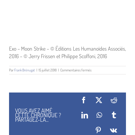
Exo – Moon Strike – © Éditions Les Humanoïdes Associés,
2016 – © Jerry Frissen et Philippe Scoffoni, 2016
sur
Par
Frank Brénugat
|
15 juillet 2018
|
Commentaires fermés
Exo
Tome
2/3
Moon
Strike
Facebook
X
Reddit
VOUS AVEZ AIMÉ
CETTE CHRONIQUE ?
LinkedIn
WhatsApp
Tumblr
PARTAGEZ-LA...
Pinterest
Vk