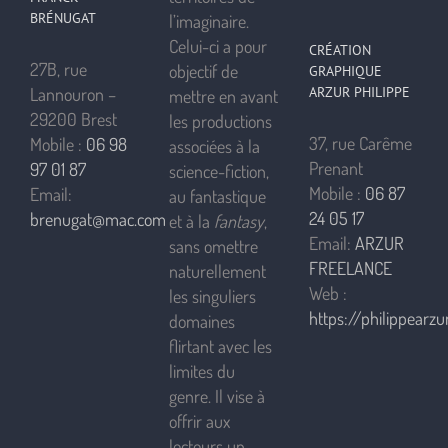
BRÉNUGAT
l’imaginaire.
Celui-ci a pour
CRÉATION
27B, rue
objectif de
GRAPHIQUE
ARZUR PHILIPPE
Lannouron –
mettre en avant
29200 Brest
les productions
37, rue Carême
Mobile :
06 98
associées à la
Prenant
97 01 87
science-fiction,
Mobile :
06 87
Email:
au fantastique
24 05 17
brenugat@mac.com
et à la
fantasy
,
Email:
ARZUR
sans omettre
FREELANCE
naturellement
Web :
les singuliers
https://philippearzur
domaines
flirtant avec les
limites du
genre. Il vise à
offrir aux
lecteurs un