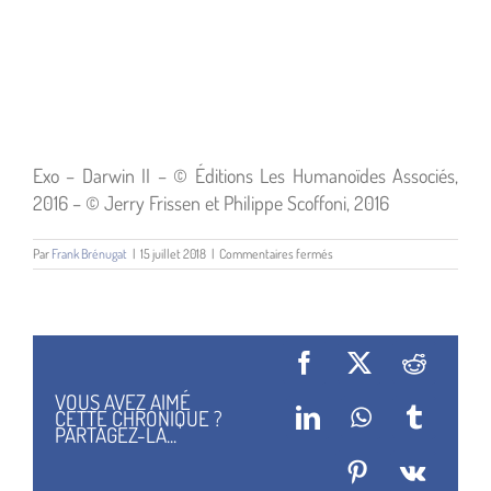
Exo – Darwin II – © Éditions Les Humanoïdes Associés,
2016 – © Jerry Frissen et Philippe Scoffoni, 2016
sur
Par
Frank Brénugat
|
15 juillet 2018
|
Commentaires fermés
Darwin-
II-
07
Facebook
X
Reddit
VOUS AVEZ AIMÉ
CETTE CHRONIQUE ?
LinkedIn
WhatsApp
Tumblr
PARTAGEZ-LA...
Pinterest
Vk