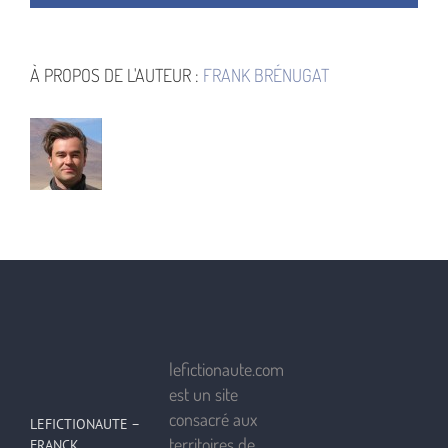
À PROPOS DE L'AUTEUR :
FRANK BRÉNUGAT
lefictionaute.com
est un site
consacré aux
LEFICTIONAUTE –
territoires de
FRANCK