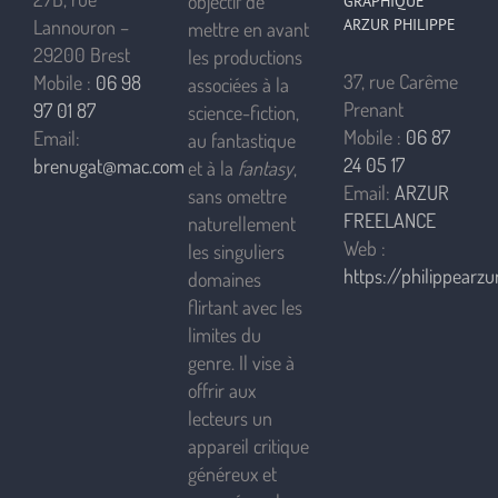
objectif de
GRAPHIQUE
ARZUR PHILIPPE
Lannouron –
mettre en avant
29200 Brest
les productions
37, rue Carême
Mobile :
06 98
associées à la
Prenant
97 01 87
science-fiction,
Mobile :
06 87
Email:
au fantastique
24 05 17
brenugat@mac.com
et à la
fantasy
,
Email:
ARZUR
sans omettre
FREELANCE
naturellement
Web :
les singuliers
https://philippearzur
domaines
flirtant avec les
limites du
genre. Il vise à
offrir aux
lecteurs un
appareil critique
généreux et