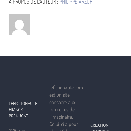
À PROPOS DE L'AUTEUR :
PHILIPPE ARZUR
lefictionaute.com
est un site
consacré aux
LEFICTIONAUTE –
territoires de
FRANCK
BRÉNUGAT
l’imaginaire.
Celui-ci a pour
CRÉATION
27B, rue