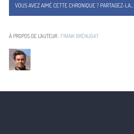
The
VOUS AVEZ AIMÉ CETTE CHRONIQUE ? PARTAGEZ-LA...
Phantom
Pain
—
©
Hideo
Kojima
2015
À PROPOS DE L'AUTEUR :
FRANK BRÉNUGAT
—
©
Konami
2015