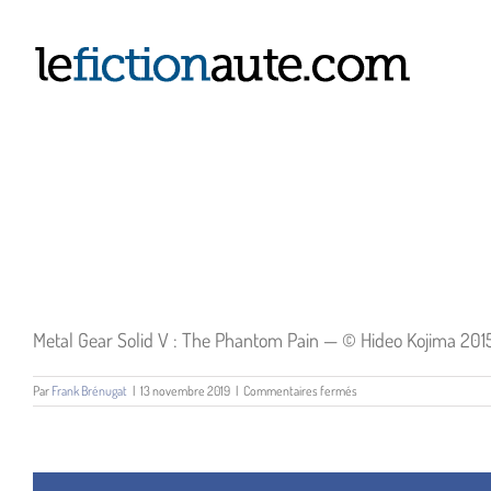
Passer
au
contenu
Metal Gear Solid V : The Phantom Pain — © Hideo Kojima 20
sur
Par
Frank Brénugat
|
13 novembre 2019
|
Commentaires fermés
Metal
Gear
Solid
V
: