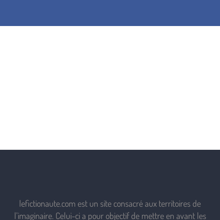
lefictionaute.com est un site consacré aux territoires de
l’imaginaire. Celui-ci a pour objectif de mettre en avant les