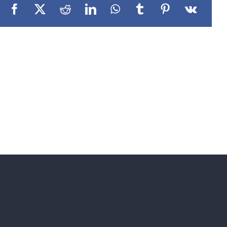
Facebook
X
Reddit
LinkedIn
WhatsApp
Tumblr
Pinterest
Vk