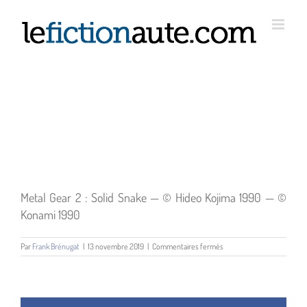
Passer
au
contenu
Metal Gear 2 : Solid Snake — © Hideo Kojima 1990 — ©
Konami 1990
sur
Par
Frank Brénugat
|
13 novembre 2019
|
Commentaires fermés
Metal
Gear
2
:
Solid