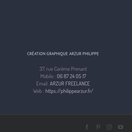
CRÉATION GRAPHIQUE ARZUR PHILIPPE
37, rue Carême Prenant
Mobile :
06 87 24 05 17
Email:
ARZUR FREELANCE
Web :
https://philippearzur.fr/
Facebook
Pinterest
Instagra
You