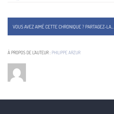
Les
Futurs
de
Liu
Cixin
–
VOUS AVEZ AIMÉ CETTE CHRONIQUE ? PARTAGEZ-LA...
Tome
8
–
Brouillage
intégral
À PROPOS DE L'AUTEUR :
PHILIPPE ARZUR