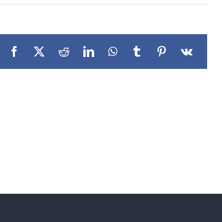
Facebook
X
Reddit
LinkedIn
WhatsApp
Tumblr
Pinterest
Vk