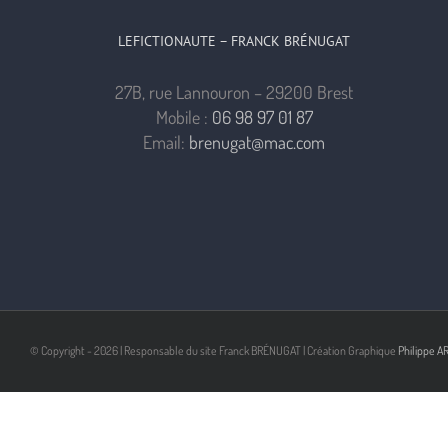
LEFICTIONAUTE – FRANCK BRÉNUGAT
27B, rue Lannouron – 29200 Brest
Mobile :
06 98 97 01 87
Email:
brenugat@mac.com
© Copyright -
2026 | Responsable du site Franck BRÉNUGAT | Création Graphique
Philippe A