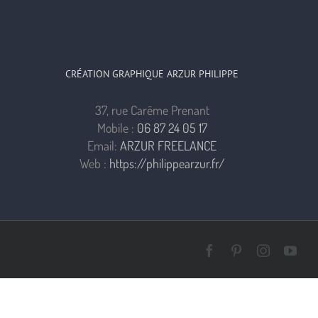
CRÉATION GRAPHIQUE ARZUR PHILIPPE
37, rue Carême Prenant
Mobile :
06 87 24 05 17
Email:
ARZUR FREELANCE
Web :
https://philippearzur.fr/
Facebook
Pinterest
Instagra
You