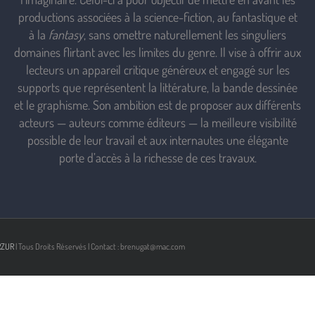
productions associées à la science-fiction, au fantastique et
à la
fantasy
, sans omettre naturellement les singuliers
domaines flirtant avec les limites du genre. Il vise à offrir aux
lecteurs un appareil critique généreux et engagé sur les
supports que représentent la littérature, la bande dessinée
et le graphisme. Son ambition est de proposer aux différents
acteurs — auteurs comme éditeurs — la meilleure visibilité
possible de leur travail et aux internautes une élégante
porte d’accès à la richesse de ces travaux.
RZUR
| Tous Droits Réservés | Contact : brenugat@mac.com