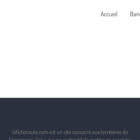
Accueil
Ban
lefictionaute.com est un site consacré aux territoires de
l’imaginaire. Celui-ci a pour objectif de mettre en avant les