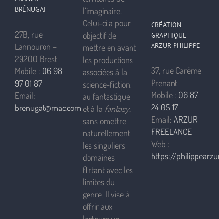
BRÉNUGAT
l’imaginaire.
Celui-ci a pour
CRÉATION
27B, rue
objectif de
GRAPHIQUE
ARZUR PHILIPPE
Lannouron –
mettre en avant
29200 Brest
les productions
37, rue Carême
Mobile :
06 98
associées à la
Prenant
97 01 87
science-fiction,
Mobile :
06 87
Email:
au fantastique
24 05 17
brenugat@mac.com
et à la
fantasy
,
Email:
ARZUR
sans omettre
FREELANCE
naturellement
Web :
les singuliers
https://philippearzur
domaines
flirtant avec les
limites du
genre. Il vise à
offrir aux
lecteurs un