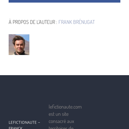
À PROPOS DE L'AUTEUR :
FRANK BRÉNUGAT
lefictionaute.com
est un site
consacré aux
LEFICTIONAUTE –
territoires de
FRANCK