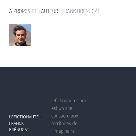
À PROPOS DE L'AUTEUR :
FRANK BRÉNUGAT
lefictionaute.com
est un site
consacré aux
LEFICTIONAUTE –
territoires de
FRANCK
BRÉNUGAT
l’imaginaire.