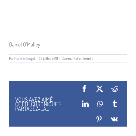
Daniel O’Malley
sur
Par
Frank Brénugat
|
22 juillet 2018
|
Commentaires fermés
Daniel
O’Malley
Facebook
X
Reddit
VOUS AVEZ AIMÉ
CETTE CHRONIQUE ?
LinkedIn
WhatsApp
Tumblr
PARTAGEZ-LA...
Pinterest
Vk