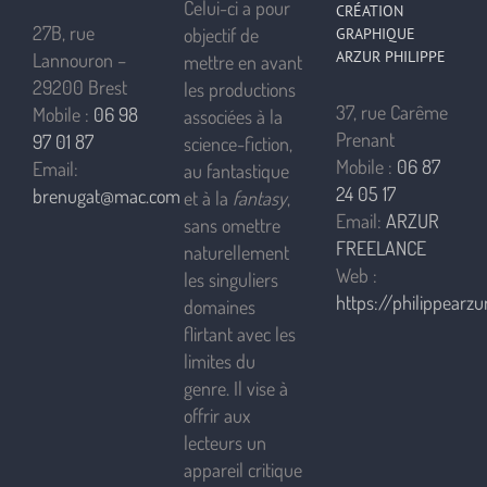
Celui-ci a pour
CRÉATION
27B, rue
objectif de
GRAPHIQUE
ARZUR PHILIPPE
Lannouron –
mettre en avant
29200 Brest
les productions
37, rue Carême
Mobile :
06 98
associées à la
Prenant
97 01 87
science-fiction,
Mobile :
06 87
Email:
au fantastique
24 05 17
brenugat@mac.com
et à la
fantasy
,
Email:
ARZUR
sans omettre
FREELANCE
naturellement
Web :
les singuliers
https://philippearzur
domaines
flirtant avec les
limites du
genre. Il vise à
offrir aux
lecteurs un
appareil critique