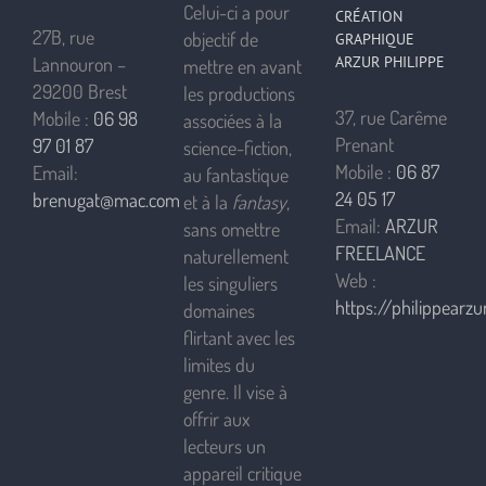
Celui-ci a pour
CRÉATION
27B, rue
objectif de
GRAPHIQUE
ARZUR PHILIPPE
Lannouron –
mettre en avant
29200 Brest
les productions
37, rue Carême
Mobile :
06 98
associées à la
Prenant
97 01 87
science-fiction,
Mobile :
06 87
Email:
au fantastique
24 05 17
brenugat@mac.com
et à la
fantasy
,
Email:
ARZUR
sans omettre
FREELANCE
naturellement
Web :
les singuliers
https://philippearzur
domaines
flirtant avec les
limites du
genre. Il vise à
offrir aux
lecteurs un
appareil critique