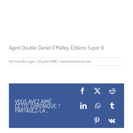
Agent Double, Daniel O’Malley, Éditions Super 8
sur
Par
Frank Brénugat
|
22 juillet 2018
|
Commentaires fermés
Agent
Double
Facebook
X
Reddit
VOUS AVEZ AIMÉ
CETTE CHRONIQUE ?
LinkedIn
WhatsApp
Tumblr
PARTAGEZ-LA...
Pinterest
Vk