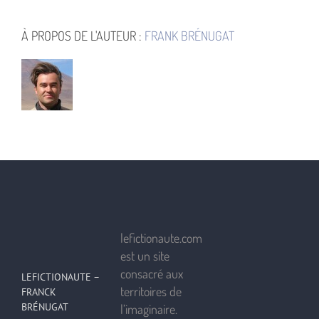
À PROPOS DE L'AUTEUR :
FRANK BRÉNUGAT
lefictionaute.com
est un site
consacré aux
LEFICTIONAUTE –
territoires de
FRANCK
BRÉNUGAT
l’imaginaire.