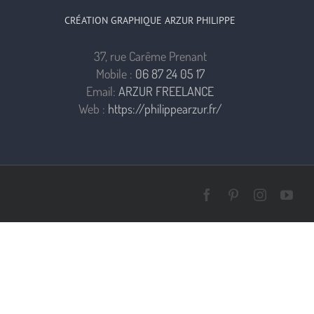
CRÉATION GRAPHIQUE ARZUR PHILIPPE
37, rue Carême Prenant
Mobile :
06 87 24 05 17
Email:
ARZUR FREELANCE
Web :
https://philippearzur.fr/
Facebook
Pinterest
Instagra
You