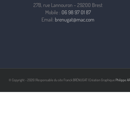
27B, rue Lannouron – 29200 Brest
Mobile :
06 98 97 01 87
Email:
brenugat@mac.com
© Copyright -
2026 | Responsable du site Franck BRÉNUGAT | Création Graphique
Philippe A