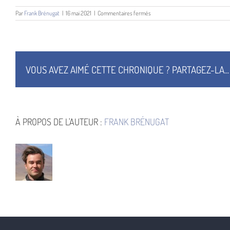
sur
Par
Frank Brénugat
|
16 mai 2021
|
Commentaires fermés
Jean-
Christophe
Derrien
VOUS AVEZ AIMÉ CETTE CHRONIQUE ? PARTAGEZ-LA...
À PROPOS DE L'AUTEUR :
FRANK BRÉNUGAT