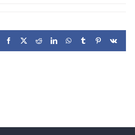
Facebook
X
Reddit
LinkedIn
WhatsApp
Tumblr
Pinterest
Vk