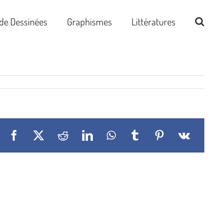
de Dessinées
Graphismes
Littératures
Facebook
X
Reddit
LinkedIn
WhatsApp
Tumblr
Pinterest
Vk