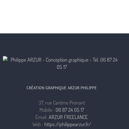
CRÉATION GRAPHIQUE ARZUR PHILIPPE
37, rue Carême Prenant
Mobile :
06 87 24 05 17
Email:
ARZUR FREELANCE
Web :
https://philippearzur.fr/