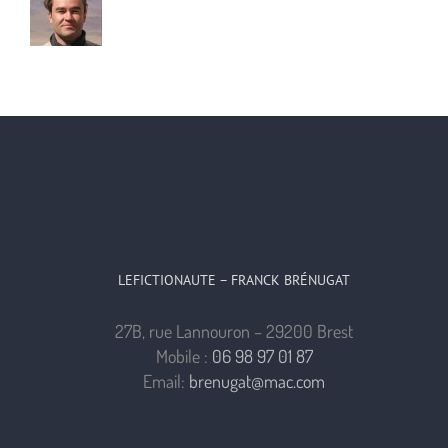
LEFICTIONAUTE – FRANCK BRÉNUGAT
27B, rue Lannouron – 29200 Brest
Mobile :
06 98 97 01 87
Email:
brenugat@mac.com