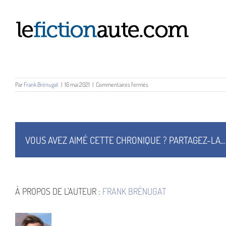
Passer
au
contenu
sur
Par
Frank Brénugat
|
16 mai 2021
|
Commentaires fermés
VOUS AVEZ AIMÉ CETTE CHRONIQUE ? PARTAGEZ-LA...
À PROPOS DE L'AUTEUR :
FRANK BRÉNUGAT