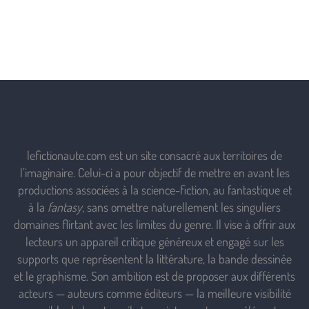
lefictionaute.com est un site consacré aux territoires de
l’imaginaire. Celui-ci a pour objectif de mettre en avant les
productions associées à la science-fiction, au fantastique et
à la
fantasy
, sans omettre naturellement les singuliers
domaines flirtant avec les limites du genre. Il vise à offrir aux
lecteurs un appareil critique généreux et engagé sur les
supports que représentent la littérature, la bande dessinée
et le graphisme. Son ambition est de proposer aux différents
acteurs — auteurs comme éditeurs — la meilleure visibilité